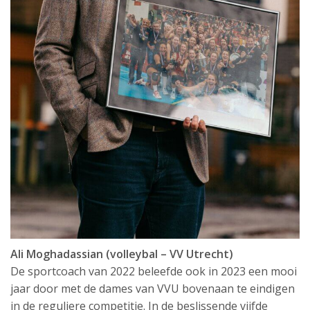
Ali Moghadassian (volleybal – VV Utrecht)
De sportcoach van 2022 beleefde ook in 2023 een mooi
jaar door met de dames van VVU bovenaan te eindigen
in de reguliere competitie. In de beslissende vijfde