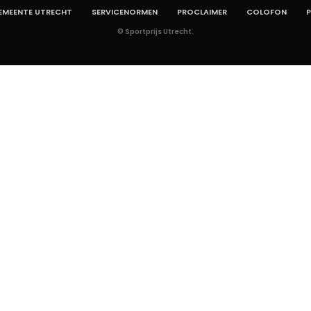
EMEENTE UTRECHT
SERVICENORMEN
PROCLAIMER
COLOFON
P
© Sportprijs Utrecht.